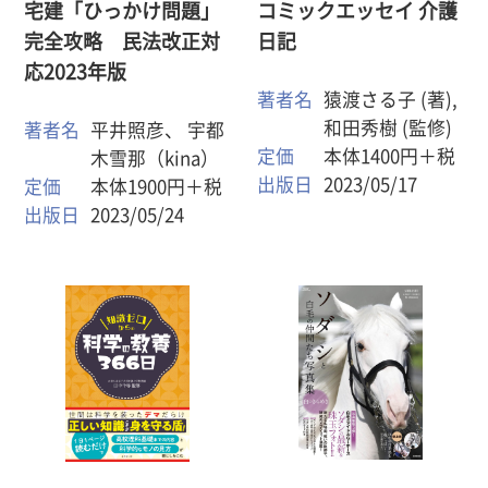
コミックエッセイ 介護
宅建「ひっかけ問題」
日記
完全攻略 民法改正対
応2023年版
著者名
猿渡さる子 (著),
和田秀樹 (監修)
著者名
平井照彦、 宇都
定価
本体1400円＋税
木雪那（kina）
出版日
2023/05/17
定価
本体1900円＋税
出版日
2023/05/24