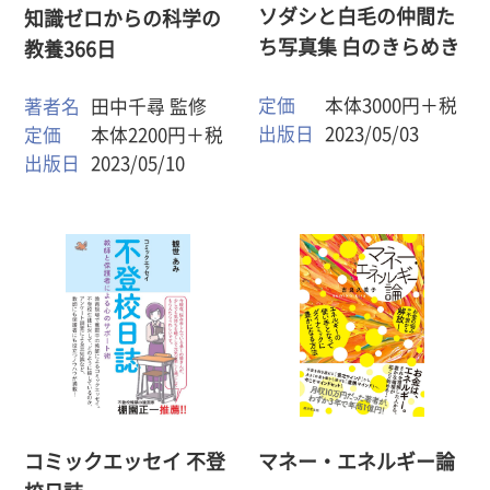
ソダシと白毛の仲間た
知識ゼロからの科学の
ち写真集 白のきらめき
教養366日
定価
本体3000円＋税
著者名
田中千尋 監修
出版日
2023/05/03
定価
本体2200円＋税
出版日
2023/05/10
コミックエッセイ 不登
マネー・エネルギー論