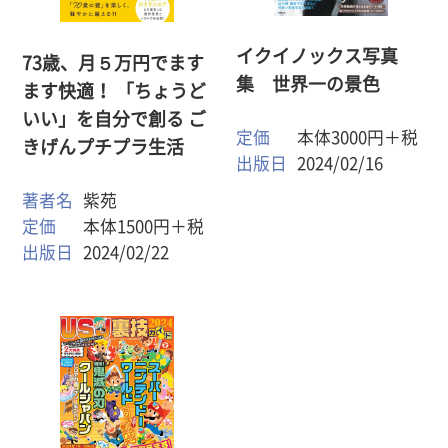
イクイノックス写真
73歳、月５万円でます
集 世界一の景色
ます快適！ 「ちょうど
いい」を自分で創る ご
定価
本体3000円＋税
きげんプチプラ生活
出版日
2024/02/16
著者名
紫苑
定価
本体1500円＋税
出版日
2024/02/22