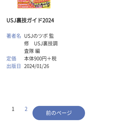
USJ裏技ガイド2024
著者名
USJのツボ 監
修 USJ裏技調
査隊 編
定価
本体900円＋税
出版日
2024/01/26
1
2
前のページ