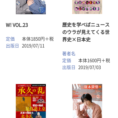
歴史を学べばニュース
W! VOL.23
のウラが見えてくる世
定価
本体1850円＋税
界史×日本史
出版日
2019/07/11
著者名
定価
本体1600円＋税
出版日
2019/07/03