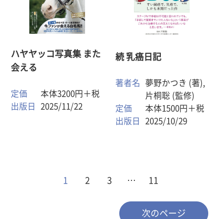
ハヤヤッコ写真集 また
続 乳癌日記
会える
著者名
夢野かつき (著),
定価
本体3200円＋税
片桐聡 (監修)
出版日
2025/11/22
定価
本体1500円＋税
出版日
2025/10/29
1
2
3
…
11
次のページ