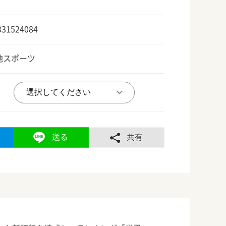
331524084
他スポーツ