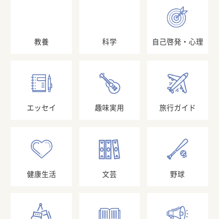
教養
科学
自己啓発・心理
エッセイ
趣味実用
旅行ガイド
健康生活
文芸
野球