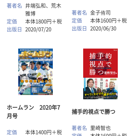
著者名
井端弘和、荒木
著者名
金子侑司
雅博
定価
本体1600円＋税
定価
本体1800円＋税
出版日
2020/06/30
出版日
2020/07/20
ホームラン 2020年7
捕手的視点で勝つ
月号
著者名
里崎智也
定価
本体1400円＋税
定価
本体1600円＋税