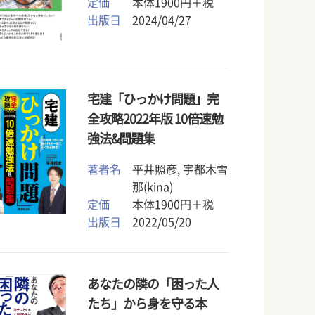
定価
本体1900円＋税
出版日
2024/04/27
宅建「ひっかけ問題」完
全攻略2022年版 10倍速勉
強法&問題集
著者名
平井照彦, 宇都木雪
那(kina)
定価
本体1900円＋税
出版日
2022/05/20
あなたの隣の「困った人
たち」から身を守る本