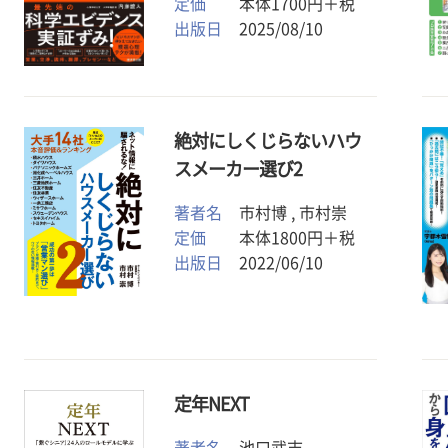
定価
本体1700円＋税
出版日
2025/08/10
絶対にしくじらないハウ
スメーカー選び2
著者名
市村博 , 市村崇
定価
本体1800円＋税
出版日
2022/06/10
定年NEXT
著者名
池口武志