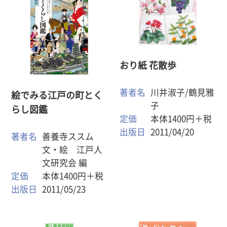
おり紙 花散歩
著者名
川井淑子/鶴見雅
絵でみる江戸の町とく
子
らし図鑑
定価
本体1400円＋税
出版日
2011/04/20
著者名
善養寺ススム
文・絵 江戸人
文研究会 編
定価
本体1400円＋税
出版日
2011/05/23