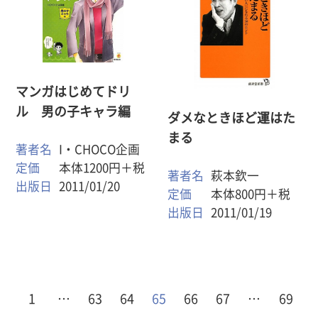
マンガはじめてドリ
ル 男の子キャラ編
ダメなときほど運はた
まる
著者名
I・CHOCO企画
定価
本体1200円＋税
著者名
萩本欽一
出版日
2011/01/20
定価
本体800円＋税
出版日
2011/01/19
1
…
63
64
65
66
67
…
69