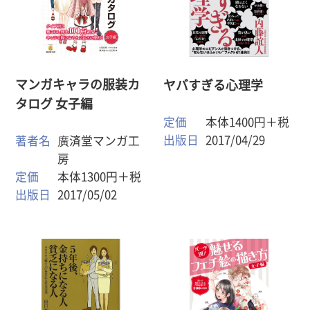
マンガキャラの服装カ
ヤバすぎる心理学
タログ 女子編
定価
本体1400円＋税
出版日
2017/04/29
著者名
廣済堂マンガ工
房
定価
本体1300円＋税
出版日
2017/05/02