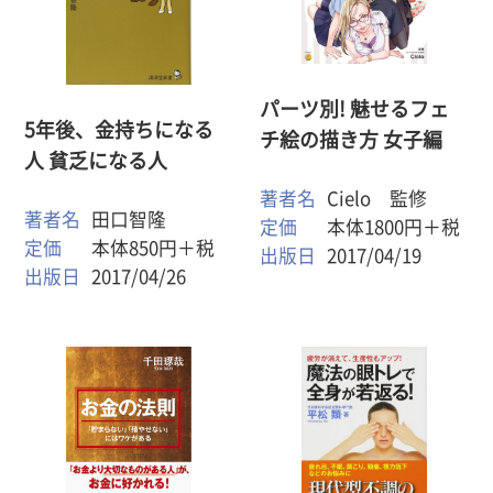
パーツ別! 魅せるフェ
5年後、金持ちになる
チ絵の描き方 女子編
人 貧乏になる人
著者名
Cielo 監修
著者名
田口智隆
定価
本体1800円＋税
定価
本体850円＋税
出版日
2017/04/19
出版日
2017/04/26