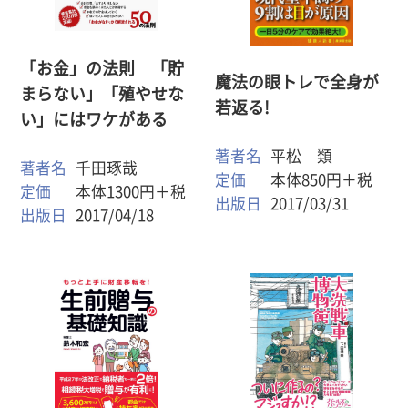
「お金」の法則 「貯
魔法の眼トレで全身が
まらない」「殖やせな
若返る!
い」にはワケがある
著者名
平松 類
著者名
千田琢哉
定価
本体850円＋税
定価
本体1300円＋税
出版日
2017/03/31
出版日
2017/04/18