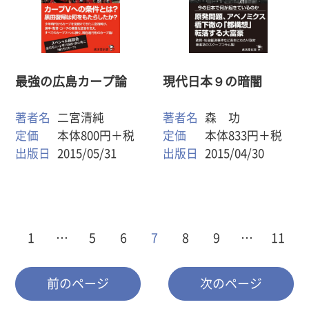
最強の広島カープ論
現代日本９の暗闇
著者名
二宮清純
著者名
森 功
定価
本体800円＋税
定価
本体833円＋税
出版日
2015/05/31
出版日
2015/04/30
1
…
5
6
7
8
9
…
11
前のページ
次のページ