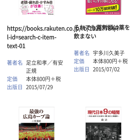
それでも薬剤師は薬を
https://books.rakuten.co.jp/rb/13217784/?
飲まない
l-id=search-c-item-
text-01
著者名
宇多川久美子
定価
本体800円＋税
著者名
足立和孝／有安
出版日
2015/07/02
正規
定価
本体800円＋税
出版日
2015/07/29