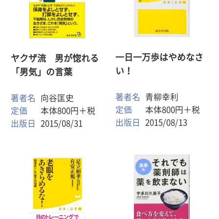
一日一万歩はやめなさ
ヤクザ流 男が惚れる
い！
「男気」の言葉
著者名
青柳幸利
著者名
向谷匡史
定価
本体800円＋税
定価
本体800円＋税
出版日
2015/08/13
出版日
2015/08/31