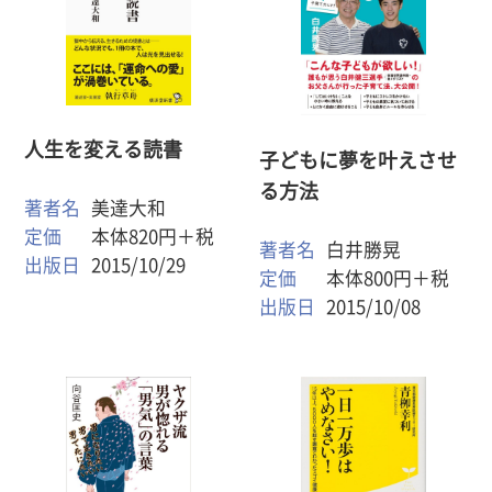
人生を変える読書
子どもに夢を叶えさせ
る方法
著者名
美達大和
定価
本体820円＋税
著者名
白井勝晃
出版日
2015/10/29
定価
本体800円＋税
出版日
2015/10/08